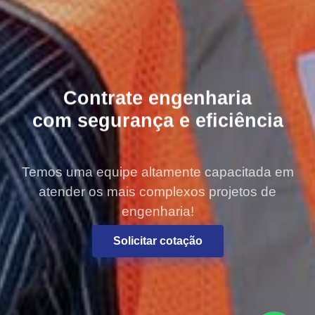
Contrate engenharia
com segurança e eficiência
Temos uma equipe altamente capacitada em
atender os mais complexos projetos de
engenharia!
Solicitar cotação